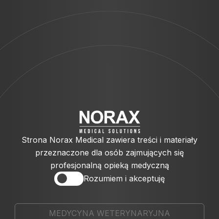
zębów psów.
Strona Norax Medical zawiera treści i materiały
przeznaczone dla osób zajmujących się
profesjonalną opieką medyczną
Rozumiem i akceptuję
MEDYCYNA WETERYNARYJNA